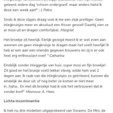
geleerd; iedere dag 'schoon ondergoed', maar anders hield ik
deze een week aan!" ;-)
Petra
Sinds ik deze slipjes draag voel ik me een stuk prettiger. Geen
inlegkruisjes meer en absoluut een frisser gevoel! Daarbij zien ze
er mooi uit en dragen comfortabel
. Margriet
Het broekje zit heerlijk. Eerlijk gezegd moest ik er wel even aan
wennen om geen inlegkruisje te dragen maar het voelt heerlijk! Ik
heb er een aan een vriendin gegeven trouwens en zij is er ook
heel erg enthousiast over!
" Catharina
Eindelijk zonder inleggertje van huis, super mooi en fijn broekje!
Zit goed en het kruisje voelt lekker stevig, wilde hem wel 2
dagen aan. Ik raak van die inlegkruisjes zo geïrriteerd, kunnen die
eindelijk de deur uit, of nog beter ze komen er niet meer
in...haha... En met dit broekje had ik ook het vertrouwen dat ik
zonder kon!!"
Mevrouw A. Hees.
Lichte incontinentie
Ik heb nu drie modellen uitgeprobeerd van Swaens. De Mini, de