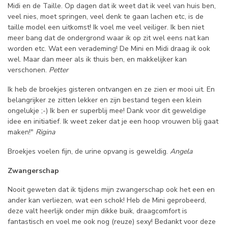
Midi en de Taille. Op dagen dat ik weet dat ik veel van huis ben,
veel nies, moet springen, veel denk te gaan lachen etc, is de
taille model een uitkomst! Ik voel me veel veiliger. Ik ben niet
meer bang dat de ondergrond waar ik op zit wel eens nat kan
worden etc. Wat een verademing! De Mini en Midi draag ik ook
wel. Maar dan meer als ik thuis ben, en makkelijker kan
verschonen.
Petter
Ik heb de broekjes gisteren ontvangen en ze zien er mooi uit. En
belangrijker ze zitten lekker en zijn bestand tegen een klein
ongelukje ;-) Ik ben er superblij mee! Dank voor dit geweldige
idee en initiatief. Ik weet zeker dat je een hoop vrouwen blij gaat
maken!"
Rigina
Broekjes voelen fijn, de urine opvang is geweldig.
Angela
Zwangerschap
Nooit geweten dat ik tijdens mijn zwangerschap ook het een en
ander kan verliezen, wat een schok! Heb de Mini geprobeerd,
deze valt heerlijk onder mijn dikke buik, draagcomfort is
fantastisch en voel me ook nog (reuze) sexy! Bedankt voor deze