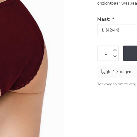
onzichtbaar wasbaar
Maat:
*
1-3 dagen
Toevoegen om te verge