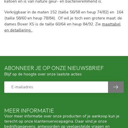
katoen en is van nature geur- en bacterieremmend is.
Verkrijgbaar in de maten 152 (taille 56/58 en heup 74/82) en 164
(taille 58/60 en heup 78/84). Of wil je toch een grotere maat: de
dames Boxer XS is de taille 60/64 en heup 84/92. Zie
maattabel
en detaillering.
ABONNEER JE OP ONZE NIEUWSBRIEF
Blijf op de hoogte over onze laatste acties
MEER INFORMATIE
Voor meer informatie over onze producten of je aankoop kun je
terecht op onze klantenservicepagina. Daar vind je onze
bedrijfsgegevens, antwoorden op veelgestelde vragen en