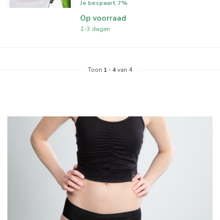
Je bespaart 7%
Op voorraad
1-3 dagen
Toon
1
-
4
van 4