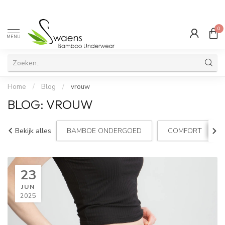
0
MENU
Home
/
Blog
/
vrouw
BLOG: VROUW
Bekijk alles
BAMBOE ONDERGOED
COMFORT
23
JUN
2025