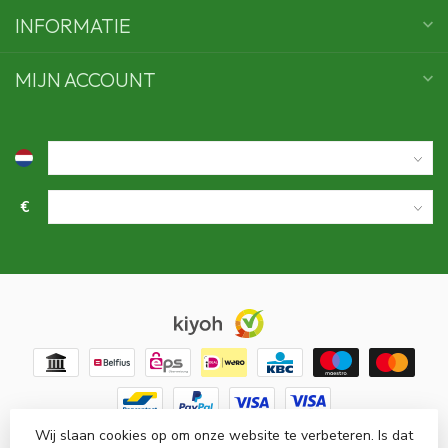
INFORMATIE
MIJN ACCOUNT
€
Wij slaan cookies op om onze website te verbeteren. Is dat
© Copyright 2026 Swaens bamboo underwear
- Powered by