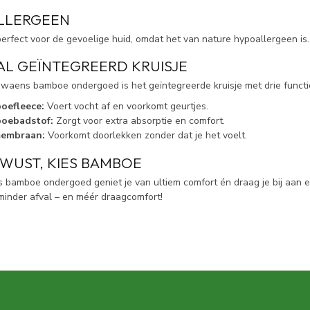
LLERGEEN
rfect voor de gevoelige huid, omdat het van nature hypoallergeen is. Di
AL GEÏNTEGREERD KRUISJE
waens bamboe ondergoed is het geïntegreerde kruisje met drie functi
oefleece:
Voert vocht af en voorkomt geurtjes.
oebadstof:
Zorgt voor extra absorptie en comfort.
embraan:
Voorkomt doorlekken zonder dat je het voelt.
EWUST, KIES BAMBOE
bamboe ondergoed geniet je van ultiem comfort én draag je bij aan 
 minder afval – en méér draagcomfort!