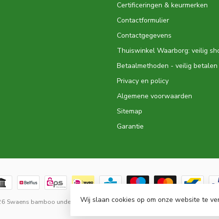
Certificeringen & keurmerken
Contactformulier
Contactgegevens
Thuiswinkel Waarborg: veilig s
Betaalmethoden - veilig betalen
Privacy en policy
Algemene voorwaarden
Sitemap
Garantie
Wij slaan cookies op om onze website te ve
026 Swaens bamboo underwear
- Powered by
Lightspeed
-
Lightspeed design