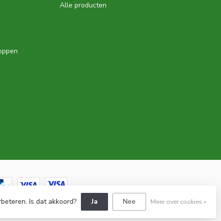
Alle producten
hoppen
rbeteren. Is dat akkoord?
Ja
Nee
Meer over cookies »
by
Dyvelopment