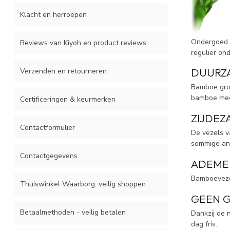
Klacht en herroepen
Ondergoed d
Reviews van Kiyoh en product reviews
regulier on
DUURZA
Verzenden en retourneren
Bamboe groe
bamboe meer
Certificeringen & keurmerken
ZIJDEZ
Contactformulier
De vezels v
sommige an
Contactgegevens
ADEME
Bamboevezel
Thuiswinkel Waarborg: veilig shoppen
GEEN G
Betaalmethoden - veilig betalen
Dankzij de 
dag fris.