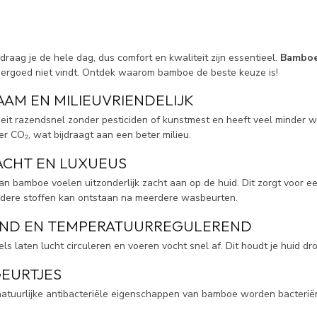
raag je de hele dag, dus comfort en kwaliteit zijn essentieel.
Bamboe
dergoed niet vindt. Ontdek waarom bamboe de beste keuze is!
AM EN MILIEUVRIENDELIJK
it razendsnel zonder pesticiden of kunstmest en heeft veel minder wa
 CO₂, wat bijdraagt aan een beter milieu.
ACHT EN LUXUEUS
an bamboe voelen uitzonderlijk zacht aan op de huid. Dit zorgt voor ee
dere stoffen kan ontstaan na meerdere wasbeurten.
ND EN TEMPERATUURREGULEREND
s laten lucht circuleren en voeren vocht snel af. Dit houdt je huid dr
EURTJES
natuurlijke antibacteriële eigenschappen van bamboe worden bacteriën 