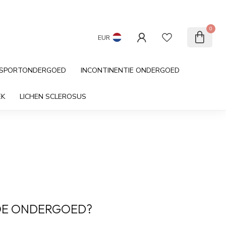
Cadeau kaart
Klantenservice
0
EUR
SPORTONDERGOED
INCONTINENTIE ONDERGOED
EK
LICHEN SCLEROSUS
OE ONDERGOED?