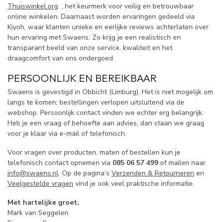
Thuiswinkel.org
. , het keurmerk voor veilig en betrouwbaar
online winkelen. Daarnaast worden ervaringen gedeeld via
Kiyoh, waar klanten unieke en eerlijke reviews achterlaten over
hun ervaring met Swaens. Zo krijg je een realistisch en
transparant beeld van onze service, kwaliteit en het
draagcomfort van ons ondergoed.
PERSOONLIJK EN BEREIKBAAR
Swaens is gevestigd in Obbicht (Limburg). Het is niet mogelijk om
langs te komen; bestellingen verlopen uitsluitend via de
webshop. Persoonlijk contact vinden we echter erg belangrijk.
Heb je een vraag of behoefte aan advies, dan staan we graag
voor je klaar via e-mail of telefonisch.
Voor vragen over producten, maten of bestellen kun je
telefonisch contact opnemen via
085 06 57 499
of mailen naar
info@swaens.nl
. Op de pagina’s
Verzenden & Retourneren
en
Veelgestelde vragen
vind je ook veel praktische informatie.
Met hartelijke groet,
Mark van Seggelen