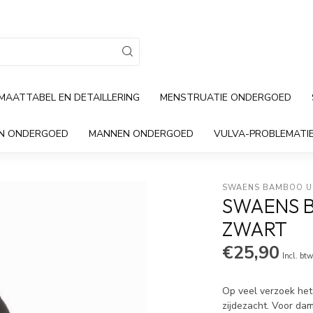
MAATTABEL EN DETAILLERING
MENSTRUATIE ONDERGOED
EN ONDERGOED
MANNEN ONDERGOED
VULVA-PROBLEMATI
SWAENS BAMBOO 
SWAENS 
ZWART
€25,90
Incl. bt
Op veel verzoek het 
zijdezacht. Voor dam