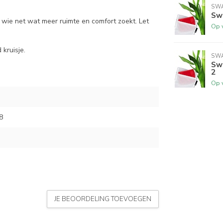
SW
Sw
r wie net wat meer ruimte en comfort zoekt. Let
Op 
 kruisje.
SWA
Swa
2
Op 
8
JE BEOORDELING TOEVOEGEN