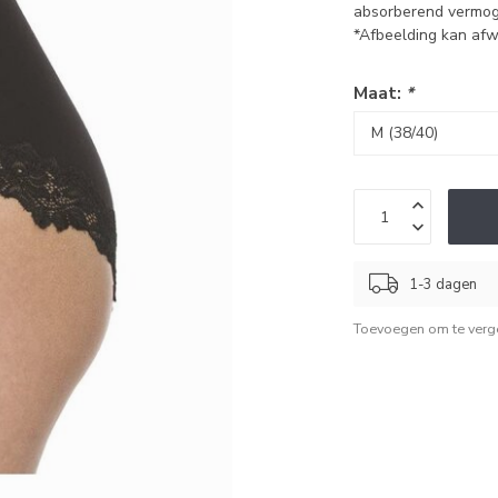
absorberend vermoge
*Afbeelding kan afw
Maat:
*
1-3 dagen
Toevoegen om te verge