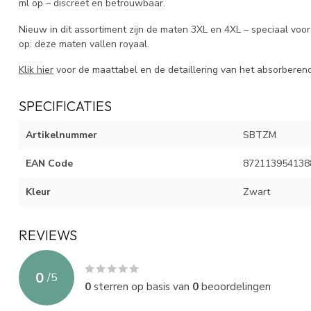
ml op – discreet en betrouwbaar.
Nieuw in dit assortiment zijn de maten 3XL en 4XL – speciaal voo
op: deze maten vallen royaal.
Klik hier
voor de maattabel en de detaillering van het absorberend
SPECIFICATIES
Artikelnummer
SBTZM
EAN Code
872113954138
Kleur
Zwart
REVIEWS
0
/
5
0
sterren op basis van
0
beoordelingen