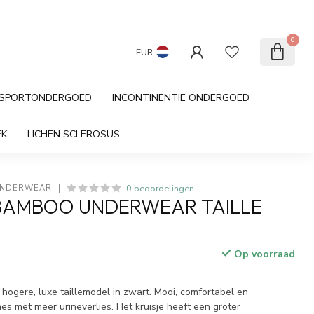
Cadeau kaart
Klantenservice
0
EUR
SPORTONDERGOED
INCONTINENTIE ONDERGOED
EK
LICHEN SCLEROSUS
0 beoordelingen
UNDERWEAR
BAMBOO UNDERWEAR TAILLE
Op voorraad
w
hogere, luxe taillemodel in zwart. Mooi, comfortabel en
es met meer urineverlies. Het kruisje heeft een groter