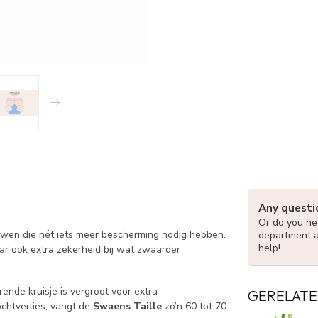
Any questi
Or do you nee
ouwen die nét iets meer bescherming nodig hebben.
department 
help!
aar ook extra zekerheid bij wat zwaarder
ende kruisje is vergroot voor extra
GERELATE
chtverlies, vangt de
Swaens Taille
zo’n 60 tot 70