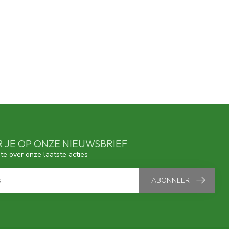
 JE OP ONZE NIEUWSBRIEF
gte over onze laatste acties
ABONNEER