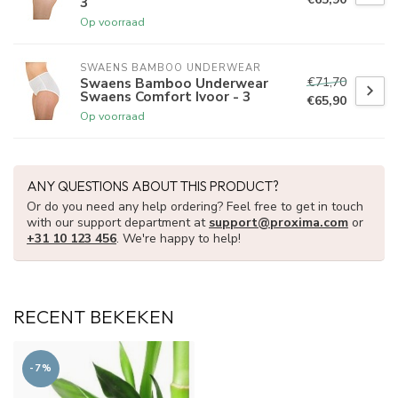
3
Op voorraad
SWAENS BAMBOO UNDERWEAR
€71,70
Swaens Bamboo Underwear
Swaens Comfort Ivoor - 3
€65,90
Op voorraad
ANY QUESTIONS ABOUT THIS PRODUCT?
Or do you need any help ordering? Feel free to get in touch
with our support department at
support@proxima.com
or
+31 10 123 456
. We're happy to help!
RECENT BEKEKEN
-7%