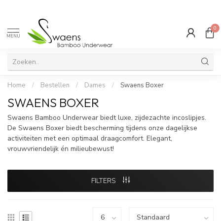
0
MENU
Home
/
Bestellen
/
Dames
/
Swaens Boxer
SWAENS BOXER
Swaens Bamboo Underwear biedt luxe, zijdezachte incoslipjes.
De Swaens Boxer biedt bescherming tijdens onze dagelijkse
activiteiten met een optimaal draagcomfort. Elegant,
vrouwvriendelijk én milieubewust!
FILTERS