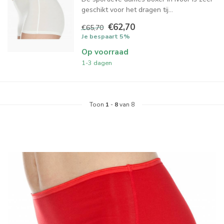
geschikt voor het dragen tij...
€62,70
€65,70
Je bespaart 5%
Op voorraad
1-3 dagen
Toon
1
-
8
van 8