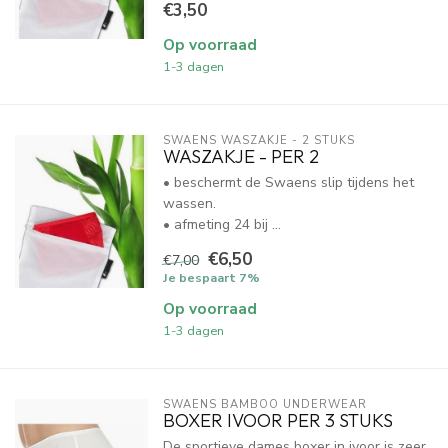
€3,50
Op voorraad
1-3 dagen
SWAENS WASZAKJE - 2 STUKS
WASZAKJE - PER 2
• beschermt de Swaens slip tijdens het
wassen.
• afmeting 24 bij ...
€6,50
€7,00
Je bespaart 7%
Op voorraad
1-3 dagen
SWAENS BAMBOO UNDERWEAR
BOXER IVOOR PER 3 STUKS
De sportieve dames boxer in ivoor is zeer