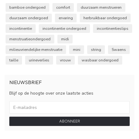
bamboe ondergoed
comfort
duurzaam menstrueren
duurzaam ondergoed
ervaring
herbruikbaar ondergoed
incontinentie
incontinentie ondergoed
incontinentieslips
menstruatieondergoed
midi
milieuvriendelijke menstruatie
mini
string
Swaens
taille
urineverlies
vrouw
wasbaar ondergoed
NIEUWSBRIEF
Blijf op de hoogte over onze laatste acties
ABONNEER