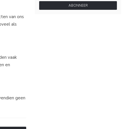
ABONNEER
ecten van ons
oveel als
rden vaak
en en
ovendien geen