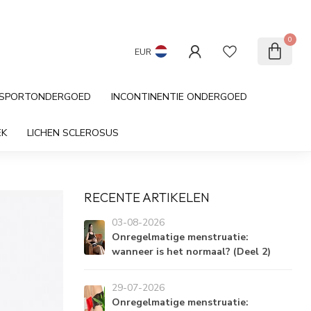
Cadeau kaart
Klantenservice
0
EUR
SPORTONDERGOED
INCONTINENTIE ONDERGOED
EK
LICHEN SCLEROSUS
RECENTE ARTIKELEN
03-08-2026
Onregelmatige menstruatie:
wanneer is het normaal? (Deel 2)
29-07-2026
Onregelmatige menstruatie: