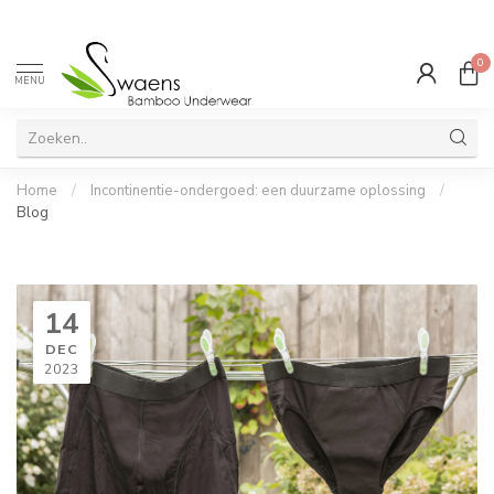
0
MENU
Home
/
Incontinentie-ondergoed: een duurzame oplossing
/
Blog
14
DEC
2023