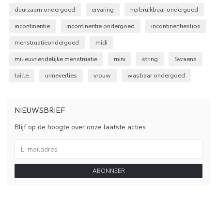
duurzaam ondergoed
ervaring
herbruikbaar ondergoed
incontinentie
incontinentie ondergoed
incontinentieslips
menstruatieondergoed
midi
milieuvriendelijke menstruatie
mini
string
Swaens
taille
urineverlies
vrouw
wasbaar ondergoed
NIEUWSBRIEF
Blijf op de hoogte over onze laatste acties
ABONNEER