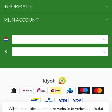
INFORMATIE
MIJN ACCOUNT
€
Wij slaan cookies op om onze website te verbeteren. Is dat
© Copyright 2026 Swaens bamboo underwear
- Powered by