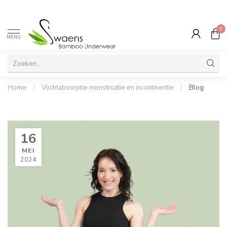
0
MENU
Home
/
Vochtabsorptie menstruatie en incontinentie
/
Blog
16
MEI
2024