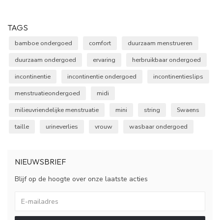
TAGS
bamboe ondergoed
comfort
duurzaam menstrueren
duurzaam ondergoed
ervaring
herbruikbaar ondergoed
incontinentie
incontinentie ondergoed
incontinentieslips
menstruatieondergoed
midi
milieuvriendelijke menstruatie
mini
string
Swaens
taille
urineverlies
vrouw
wasbaar ondergoed
NIEUWSBRIEF
Blijf op de hoogte over onze laatste acties