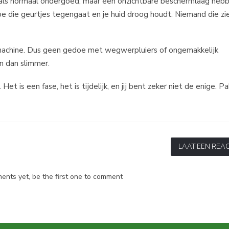
als normaal ondergoed, maar een onzichtbare beschermlaag hebb
die geurtjes tegengaat en je huid droog houdt. Niemand die zi
machine. Dus geen gedoe met wegwerpluiers of ongemakkelijk
n dan slimmer.
et is een fase, het is tijdelijk, en jij bent zeker niet de enige. P
LAAT EEN REAC
nts yet, be the first one to comment