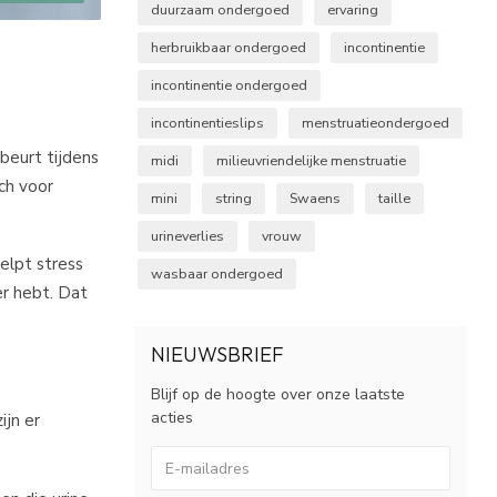
duurzaam ondergoed
ervaring
herbruikbaar ondergoed
incontinentie
incontinentie ondergoed
incontinentieslips
menstruatieondergoed
beurt tijdens
midi
milieuvriendelijke menstruatie
ich voor
mini
string
Swaens
taille
urineverlies
vrouw
elpt stress
wasbaar ondergoed
er hebt. Dat
NIEUWSBRIEF
Blijf op de hoogte over onze laatste
acties
ijn er