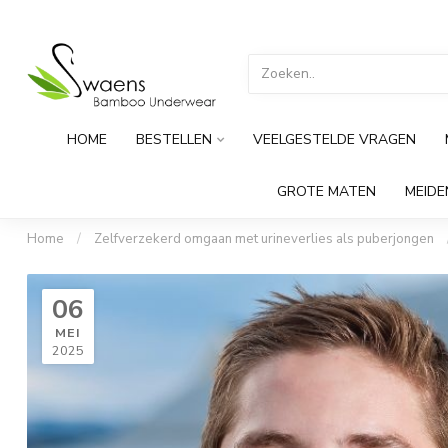
HOME
BESTELLEN
VEELGESTELDE VRAGEN
GROTE MATEN
MEID
Home
/
Zelfverzekerd omgaan met urineverlies als puberjongen
06
MEI
2025