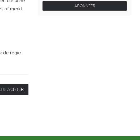
en die urine
ABONNEER
et of merkt
ak de regie
TIE ACHTER