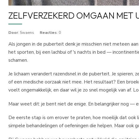
ZELFVERZEKERD OMGAAN MET U
Door
: Swaens
Reacties
: 0
Als jongen in de puberteit denk je misschien niet meteen aan 
het sporten, bij een lachbui of 's nachts in bed — incontinent
schamen.
Je lichaam verandert razendsnel in de puberteit. Je spiere
of een medische oorzaak niet mee. Het resultaat? Een broeko
voelt ongemakkelijk, en daar wil je zo snel mogelijk van af. Lo
Maar weet dit: je bent niet de enige. En belangrijker nog — er
De eerste stap is om erover te praten, hoe moeilijk dat ook li
simpele behandelingen of oefeningen die helpen. Maar ook g