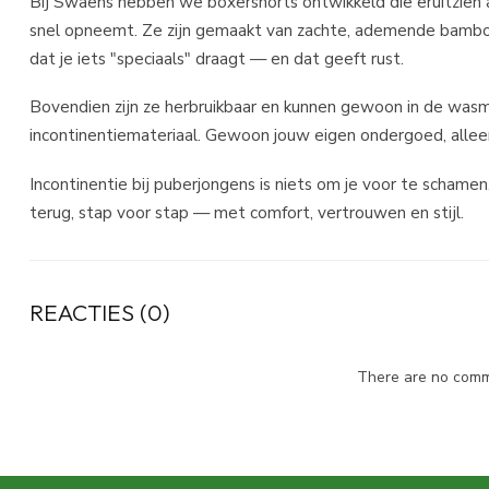
Bij Swaens hebben we boxershorts ontwikkeld die eruitzien 
snel opneemt. Ze zijn gemaakt van zachte, ademende bamboe 
dat je iets "speciaals" draagt — en dat geeft rust.
Bovendien zijn ze herbruikbaar en kunnen gewoon in de was
incontinentiemateriaal. Gewoon jouw eigen ondergoed, allee
Incontinentie bij puberjongens is niets om je voor te schamen. H
terug, stap voor stap — met comfort, vertrouwen en stijl.
REACTIES (0)
There are no comme